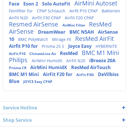
AirMini Autoset
Face
Eson 2
Solo AutoFit
Feinfilter für
CPAP Schlauch
Airfit P10 CPAP
Bakterien
AirFit N20
AirFit F30 CPAP
AirFit F20 CPAP
Resmed AirSense
ResMed
AirMini Filter
AirSense
DreamWear
BMC N5AH
AirSense
ResMed AirFit
10
BMC PolyWatch
Mirage FX
Airfit P10 for
Joyce Easy
Prisma 25 S
HYBERNITE
BMC M1 Mini
ResMed
AirFit P10
ClimateLine Air
Philips
iBreeze 20A
AirMini HumidX
AirFit N20
AirMini HumidX
ResMed AirTouch
Prisma CR
BMC M1 Mini
AirFit F20 for
DeVilbiss
AirFit P30i
Blue
JOYCE Easy CPAP
Service Hotline
Shop Service