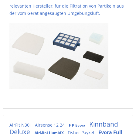
relevanten Hersteller, für die Filtration von Partikeln aus
der vom Gerät angesaugten Umgebungsluft.
Kinnband
AirFit N30i
Airsense 12 24
F P Evora
Deluxe
Evora Full-
Fisher Paykel
AirMini HumidX