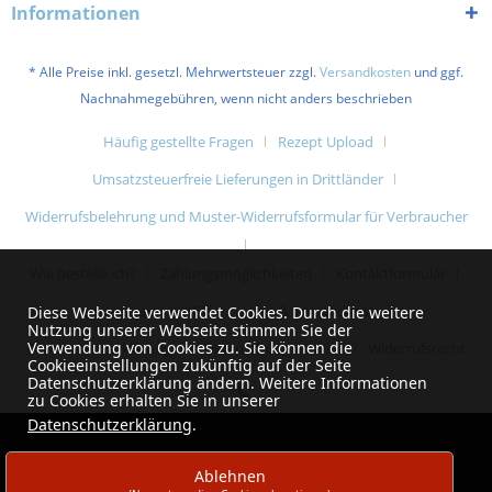
Informationen
* Alle Preise inkl. gesetzl. Mehrwertsteuer zzgl.
Versandkosten
und ggf.
Nachnahmegebühren, wenn nicht anders beschrieben
Häufig gestellte Fragen
Rezept Upload
Umsatzsteuerfreie Lieferungen in Drittländer
Widerrufsbelehrung und Muster-Widerrufsformular für Verbraucher
Wie bestelle ich?
Zahlungsmöglichkeiten
Kontaktformular
Impressum
AGB
Liefer- & Versandkosten
Diese Webseite verwendet Cookies. Durch die weitere
Nutzung unserer Webseite stimmen Sie der
Verwendung von Cookies zu. Sie können die
Datenschutzerklärung und Datenschutzhinweise
Widerrufsrecht
Cookieeinstellungen zukünftig auf der Seite
Datenschutzerklärung ändern. Weitere Informationen
zu Cookies erhalten Sie in unserer
Datenschutzerklärung
.
Ablehnen