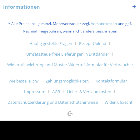
Informationen
* Alle Preise inkl. gesetzl. Mehrwertsteuer zzgl.
Versandkosten
und ggf.
Nachnahmegebühren, wenn nicht anders beschrieben
Häufig gestellte Fragen
Rezept Upload
Umsatzsteuerfreie Lieferungen in Drittländer
Widerrufsbelehrung und Muster-Widerrufsformular für Verbraucher
Wie bestelle ich?
Zahlungsmöglichkeiten
Kontaktformular
Impressum
AGB
Liefer- & Versandkosten
Datenschutzerklärung und Datenschutzhinweise
Widerrufsrecht