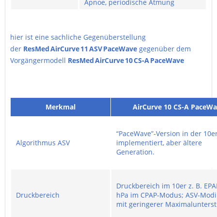
Apnoe, periodische Atmung
hier ist eine sachliche Gegenüberstellung
der
ResMed AirCurve 11 ASV PaceWave
gegenüber dem
Vorgängermodell
ResMed AirCurve 10 CS‑A PaceWave
Merkmal
AirCurve 10 CS-A PaceW
“PaceWave”-Version in der 10er
Algorithmus ASV
implementiert, aber ältere
Generation.
Druckbereich im 10­er z. B. EPA
Druckbereich
hPa im CPAP-Modus; ASV-Modi
mit geringerer Maximalunters