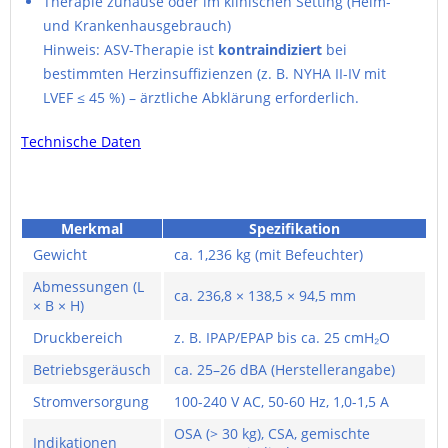
Therapie zuhause oder im klinischen Setting (Heim-
und Krankenhausgebrauch)
Hinweis: ASV-Therapie ist
kontraindiziert
bei
bestimmten Herzinsuffizienzen (z. B. NYHA II-IV mit
LVEF ≤ 45 %) – ärztliche Abklärung erforderlich.
Technische Daten
Merkmal
Spezifikation
Gewicht
ca. 1,236 kg (mit Befeuchter)
Abmessungen (L
ca. 236,8 × 138,5 × 94,5 mm
× B × H)
Druckbereich
z. B. IPAP/EPAP bis ca. 25 cmH₂O
Betriebsgeräusch
ca. 25–26 dBA (Herstellerangabe)
Stromversorgung
100-240 V AC, 50-60 Hz, 1,0-1,5 A
OSA (> 30 kg), CSA, gemischte
Indikationen