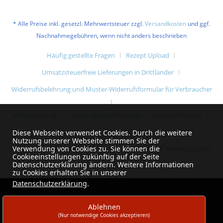
* Alle Preise inkl. gesetzl. Mehrwertsteuer zzgl.
Versandkosten
und ggf.
Nachnahmegebühren, wenn nicht anders beschrieben
Häufig gestellte Fragen
Rezept Upload
Umsatzsteuerfreie Lieferungen in Drittländer
Widerrufsbelehrung und Muster-Widerrufsformular für Verbraucher
Wie bestelle ich?
Zahlungsmöglichkeiten
Kontaktformular
Impressum
AGB
Liefer- & Versandkosten
Diese Webseite verwendet Cookies. Durch die weitere
Nutzung unserer Webseite stimmen Sie der
Verwendung von Cookies zu. Sie können die
Datenschutzerklärung und Datenschutzhinweise
Widerrufsrecht
Cookieeinstellungen zukünftig auf der Seite
Datenschutzerklärung ändern. Weitere Informationen
zu Cookies erhalten Sie in unserer
Datenschutzerklärung
.
Ablehnen
(Nur notwendige Cookies akzeptieren)