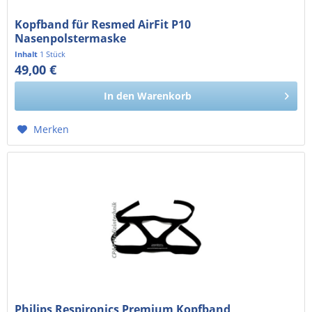
Kopfband für Resmed AirFit P10
Nasenpolstermaske
Inhalt
1 Stück
49,00 €
41,18 € exkl. MwSt.
In den
Warenkorb
Merken
Philips Respironics Premium Kopfband