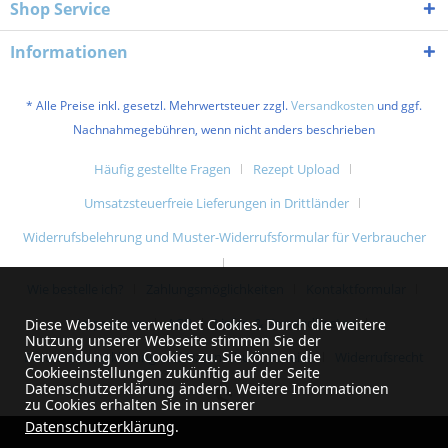
Shop Service
Informationen
* Alle Preise inkl. gesetzl. Mehrwertsteuer zzgl.
Versandkosten
und ggf.
Nachnahmegebühren, wenn nicht anders beschrieben
Häufig gestellte Fragen
Rezept Upload
Umsatzsteuerfreie Lieferungen in Drittländer
Widerrufsbelehrung und Muster-Widerrufsformular für Verbraucher
Wie bestelle ich?
Zahlungsmöglichkeiten
Kontaktformular
Impressum
AGB
Liefer- & Versandkosten
Diese Webseite verwendet Cookies. Durch die weitere
Nutzung unserer Webseite stimmen Sie der
Verwendung von Cookies zu. Sie können die
Datenschutzerklärung und Datenschutzhinweise
Widerrufsrecht
Cookieeinstellungen zukünftig auf der Seite
Datenschutzerklärung ändern. Weitere Informationen
zu Cookies erhalten Sie in unserer
Datenschutzerklärung
.