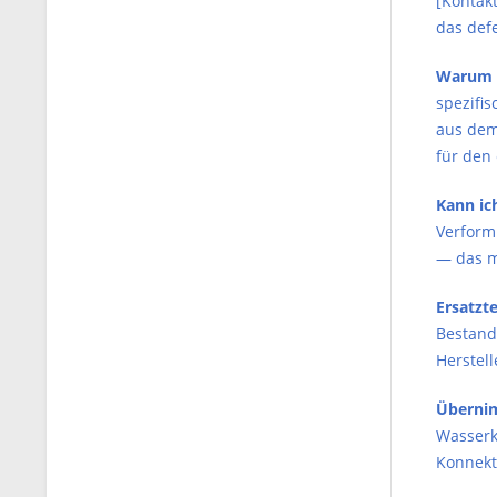
[Kontakt
das defe
Warum s
spezifi
aus dem
für den
Kann ic
Verform
— das m
Ersatzte
Bestand 
Herstel
Übernim
Wasserk
Konnekto