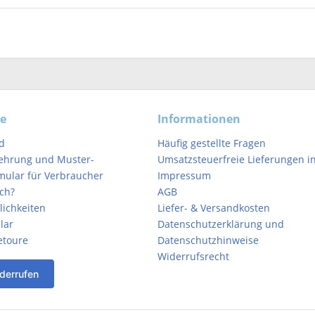
ce
Informationen
d
Häufig gestellte Fragen
ehrung und Muster-
Umsatzsteuerfreie Lieferungen in
mular für Verbraucher
Impressum
ich?
AGB
ichkeiten
Liefer- & Versandkosten
lar
Datenschutzerklärung und
etoure
Datenschutzhinweise
Widerrufsrecht
derrufen