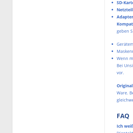
SD-Kart
Netzteil
Adapter
Kompati
geben Si
Gerätem
Maskenmo
Wenn mö
Bei Unsi
vor.
Origina
Ware. B
gleichwe
FAQ
Ich weiß