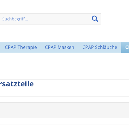
CPAP Therapie
CPAP Masken
CPAP Schläuche
C
satzteile