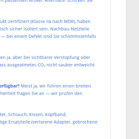
m passenden Artikel. Alternativ: schicken Sie
t-zertifiziert (Klasse IIa nach MDR), haben
ch sicher isoliert sein. Nachbau-Netzteile
 — bei einem Defekt sind Sie schlimmstenfalls
en ja, aber bei sichtbarer Verstopfung oder
ass ausgeatmetes CO₂ nicht sauber entweicht
verfügbar?
Meist ja, wir führen einen breiten
cherheit fragen Sie an — wir prüfen den
lter, Schlauch, Kissen, Kopfband,
ge Ersatzteile (verlorene Adapter, gebrochene