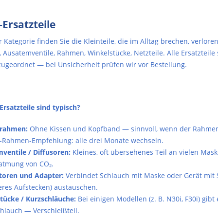
Ersatzteile
r Kategorie finden Sie die Kleinteile, die im Alltag brechen, verl
 Ausatemventile, Rahmen, Winkelstücke, Netzteile. Alle Ersatzteil
zugeordnet — bei Unsicherheit prüfen wir vor Bestellung.
rsatzteile sind typisch?
rahmen:
Ohne Kissen und Kopfband — sinnvoll, wenn der Rahmen b
Rahmen-Empfehlung: alle drei Monate wechseln.
ventile / Diffusoren:
Kleines, oft übersehenes Teil an vielen Mask
atmung von CO₂.
oren und Adapter:
Verbindet Schlauch mit Maske oder Gerät mit S
res Aufstecken) austauschen.
tücke / Kurzschläuche:
Bei einigen Modellen (z. B. N30i, F30i) gi
hlauch — Verschleißteil.