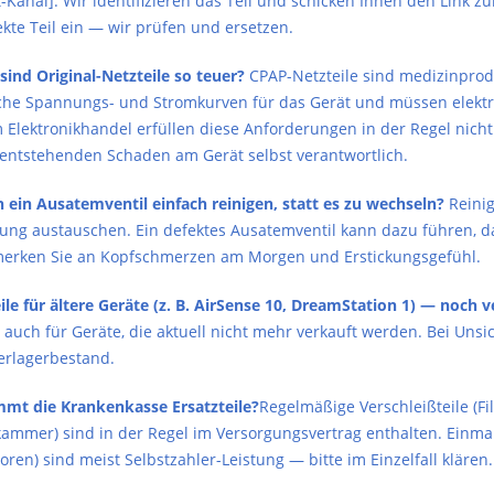
-Kanal]. Wir identifizieren das Teil und schicken Ihnen den Link zu
kte Teil ein — wir prüfen und ersetzen.
ind Original-Netzteile so teuer?
CPAP-Netzteile sind medizinproduk
sche Spannungs- und Stromkurven für das Gerät und müssen elektris
 Elektronikhandel erfüllen diese Anforderungen in der Regel nicht
 entstehenden Schaden am Gerät selbst verantwortlich.
h ein Ausatemventil einfach reinigen, statt es zu wechseln?
Reinig
ung austauschen. Ein defektes Ausatemventil kann dazu führen, d
erken Sie an Kopfschmerzen am Morgen und Erstickungsgefühl.
ile für ältere Geräte (z. B. AirSense 10, DreamStation 1) — noch 
auch für Geräte, die aktuell nicht mehr verkauft werden. Bei Unsi
lerlagerbestand.
mt die Krankenkasse Ersatzteile?
Regelmäßige Verschleißteile (Fi
ammer) sind in der Regel im Versorgungsvertrag enthalten. Einmali
ren) sind meist Selbstzahler-Leistung — bitte im Einzelfall klären.