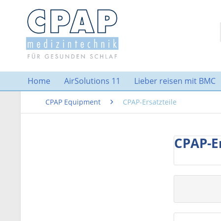
Home
AirSolutions 11
Lieber reisen mit BMC
CPAP Equipment
CPAP-Ersatzteile
CPAP-Er