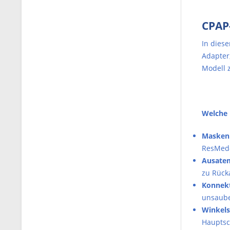
CPAP-
In diese
Adapter,
Modell 
Welche E
Masken
ResMed-
Ausatem
zu Rück
Konnekt
unsaube
Winkels
Hauptsc