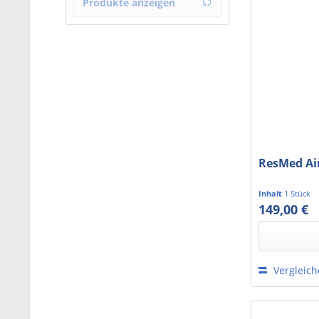
Produkte anzeigen
von
68,84 €
bis
899,00 €
ResMed Air
Inhalt
1 Stück
149,00 €
125,21 € exkl.
Vergleic