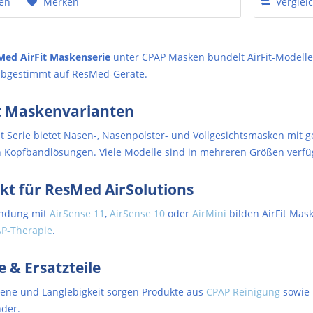
hen
Merken
Verglei
Med AirFit Maskenserie
unter CPAP Masken bündelt AirFit-Modelle
 abgestimmt auf ResMed-Geräte.
it Maskenvarianten
Fit Serie bietet Nasen-, Nasenpolster- und Vollgesichtsmasken mit
en Kopfbandlösungen. Viele Modelle sind in mehreren Größen verfü
kt für ResMed AirSolutions
indung mit
AirSense 11
,
AirSense 10
oder
AirMini
bilden AirFit Mas
P-Therapie
.
e & Ersatzteile
iene und Langlebigkeit sorgen Produkte aus
CPAP Reinigung
sowie
der.