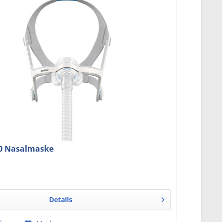
20 Nasalmaske
. MwSt.
99,00 € *
Details