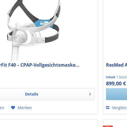
Fit F40 – CPAP-Vollgesichtsmaske...
ResMed A
Inhalt
1 Stück
899,00 €
 MwSt.
755,46 € exk
Details
hen
Merken
Verglei