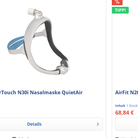
TIPP!
rTouch N30i Nasalmaske QuietAir
AirFit N
Inhalt
1 Stück
68,84 €
 MwSt.
57,85 € exkl
Details