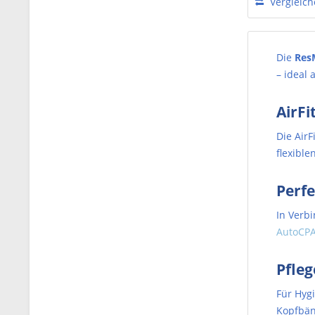
Vergleic
Die
Res
– ideal
AirF
Die Air
flexibl
Perfe
In Verb
AutoCPA
Pfleg
Für Hyg
Kopfbän