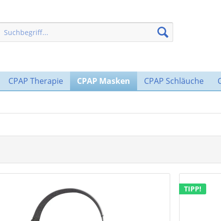
CPAP Therapie
CPAP Masken
CPAP Schläuche
TIPP!