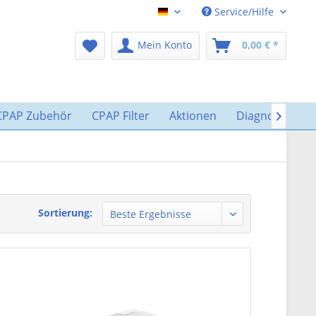
Service/Hilfe
CPAP-Shop
Mein Konto
0,00 € *
CPAP Zubehör
CPAP Filter
Aktionen
Diagnostik

Sortierung: