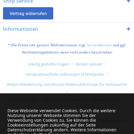
Shop Service
Vertrag widerrufen
Informationen
* Alle Preise inkl. gesetzl. Mehrwertsteuer zzgl.
Versandkosten
und ggf.
Nachnahmegebühren, wenn nicht anders beschrieben
Häufig gestellte Fragen
Rezept Upload
Umsatzsteuerfreie Lieferungen in Drittländer
Widerrufsbelehrung und Muster-Widerrufsformular für Verbraucher
Wie bestelle ich?
Zahlungsmöglichkeiten
Kontaktformular
Impressum
AGB
Liefer- & Versandkosten
Diese Webseite verwendet Cookies. Durch die weitere
Nutzung unserer Webseite stimmen Sie der
Verwendung von Cookies zu. Sie können die
Datenschutzerklärung und Datenschutzhinweise
Widerrufsrecht
Cookieeinstellungen zukünftig auf der Seite
Datenschutzerklärung ändern. Weitere Informationen