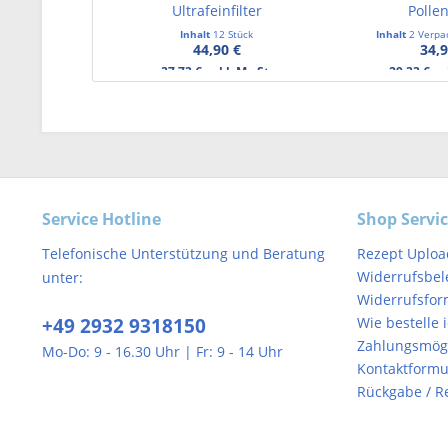
Ultrafeinfilter
Pollen
Inhalt
12 Stück
Inhalt
2 Verpa
44,90 €
34,9
37,73 € exkl. MwSt.
29,33 € ex
Service Hotline
Shop Servi
Telefonische Unterstützung und Beratung
Rezept Uploa
Widerrufsbel
unter:
Widerrufsfor
+49 2932 9318150
Wie bestelle 
Zahlungsmögl
Mo-Do: 9 - 16.30 Uhr | Fr: 9 - 14 Uhr
Kontaktformu
Rückgabe / R