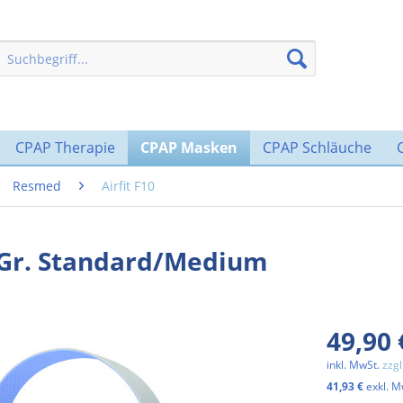
CPAP Therapie
CPAP Masken
CPAP Schläuche
Resmed
Airfit F10
u Gr. Standard/Medium
49,90 
inkl. MwSt.
zzg
41,93 €
exkl. M