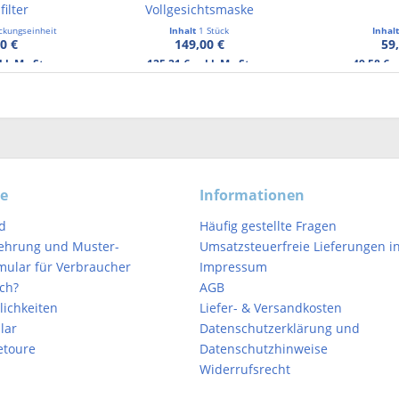
filter
Vollgesichtsmaske
ckungseinheit
Inhalt
1 Stück
Inhal
0 €
149,00 €
59
kl. MwSt.
125,21 € exkl. MwSt.
49,58 € 
ce
Informationen
d
Häufig gestellte Fragen
ehrung und Muster-
Umsatzsteuerfreie Lieferungen in
mular für Verbraucher
Impressum
ich?
AGB
ichkeiten
Liefer- & Versandkosten
lar
Datenschutzerklärung und
etoure
Datenschutzhinweise
Widerrufsrecht