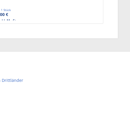
t
1 Stück
,00 €
exkl. MwSt.
 Drittländer