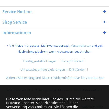
Service Hotline
Shop Service
Informationen
* Alle Preise inkl. gesetzl. Mehrwertsteuer zzgl.
Versandkosten
und ggf.
Nachnahmegebühren, wenn nicht anders beschrieben
Häufig gestellte Fragen
Rezept Upload
Umsatzsteuerfreie Lieferungen in Drittländer
Widerrufsbelehrung und Muster-Widerrufsformular für Verbraucher
Wie bestelle ich?
Zahlungsmöglichkeiten
Kontaktformular
Impressum
AGB
Liefer- & Versandkosten
Diese Webseite verwendet Cookies. Durch die weitere
Nutzung unserer Webseite stimmen Sie der
Verwendung von Cookies zu. Sie können die
Datenschutzerklärung und Datenschutzhinweise
Widerrufsrecht