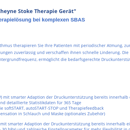
heyne Stoke Therapie Gerät"
herapielösung bei komplexen SBAS
thmus therapieren Sie Ihre Patienten mit periodischer Atmung, z
ungen zuverlässig und verschaffen ihnen schnelle Linderung. Die
ntergrundfrequenz, ermöglicht die bedarfsgerechte Druckunterstü
cSV) mit smarter Adaption der Druckunterstützung bereits innerhal
 detaillierte Statistikdaten für 365 Tage
ie softSTART, autoSTART-STOP und Therapiefeedback
densation in Schlauch und Maske (optionales Zubehör)
SV) mit smarter Adaption der Druckunterstützung bereits innerhalb 
 30 hPa) und zahlreiche Einstellparameter für mehr Flexibilität in