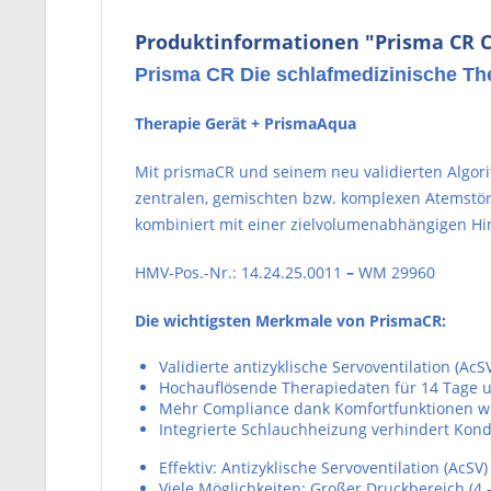
Produktinformationen "Prisma CR C
Prisma CR Die schlafmedizinische T
Therapie Gerät + PrismaAqua
Mit prismaCR und seinem neu validierten Algori
zentralen, gemischten bzw. komplexen Atemstör
kombiniert mit einer zielvolumenabhängigen Hi
HMV-Pos.-Nr.: 14.24.25.0011
–
WM 29960
Die wichtigsten Merkmale von PrismaCR:
Validierte antizyklische Servoventilation (A
Hochauflösende Therapiedaten für 14 Tage und
Mehr Compliance dank Komfortfunktionen w
Integrierte Schlauchheizung verhindert Kon
Effektiv: Antizyklische Servoventilation (Ac
Viele Möglichkeiten: Großer Druckbereich (4 –