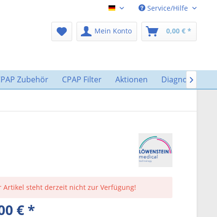
Service/Hilfe
CPAP-Shop
Mein Konto
0,00 € *
CPAP Zubehör
CPAP Filter
Aktionen
Diagnostik

 Artikel steht derzeit nicht zur Verfügung!
00 € *