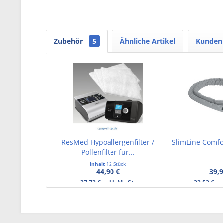
Zubehör
5
Ähnliche Artikel
Kunden 
ResMed Hypoallergenfilter /
SlimLine Comfo
Pollenfilter für...
Inhalt
12 Stück
44,90 €
39,9
37,73 € exkl. MwSt.
33,53 € ex