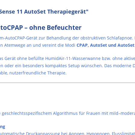
ense 11 AutoSet Therapiegerät"
utoCPAP – ohne Befeuchter
um-AutoCPAP-Gerät zur Behandlung der obstruktiven Schlafapnoe. 
en Atemwege an und vereint die Modi
CPAP, AutoSet und AutoSet 
s Gerät ohne befüllte HumidAir-11-Wasserwanne bzw. ohne aktive 
nnen oder ein besonders kompaktes Setup wünschen. Das moderne
ble, nutzerfreundliche Therapie.
ve geschlechtsspezifischem Algorithmus für Frauen mit mild–moder
ung
utomatische Druckanpassung bei Apnoen, Hypopnoen, Flusslimita