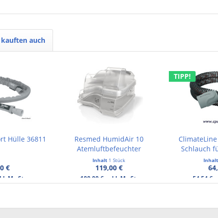
kauften auch
TIPP!
rt Hülle 36811
Resmed HumidAir 10
ClimateLine
Atemluftbefeuchter
Schlauch fü
Inhalt
1 Stück
Inhal
0 €
119,00 €
64
kl. MwSt.
100,00 € exkl. MwSt.
54,54 € 