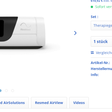
610,92 €
exkl.
Sofort ver
Set :
Vergleic
Artikel-Nr.:
Hersteller
Info:
d AirSolutions
Resmed AirView
Videos