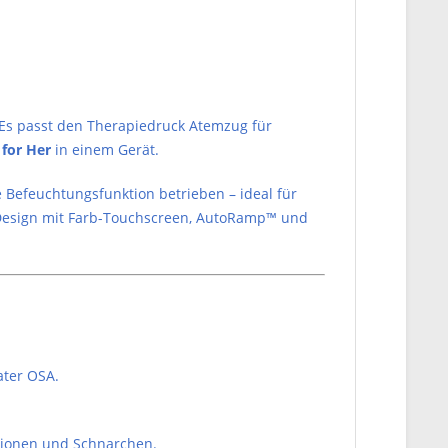
Es passt den Therapiedruck Atemzug für
for Her
in einem Gerät.
Befeuchtungsfunktion betrieben – ideal für
 Design mit Farb-Touchscreen, AutoRamp™ und
ater OSA.
tionen und Schnarchen.