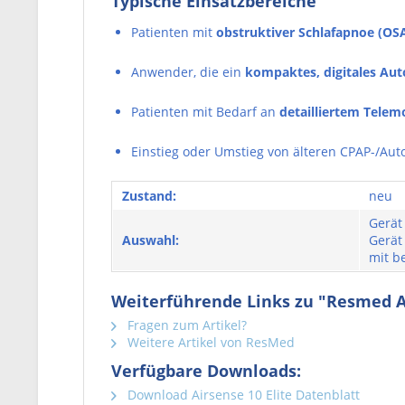
Typische Einsatzbereiche
Patienten mit
obstruktiver Schlafapnoe (OS
Anwender, die ein
kompaktes, digitales Au
Patienten mit Bedarf an
detailliertem Telem
Einstieg oder Umstieg von älteren CPAP-/Au
Zustand:
neu
Gerät
Auswahl:
Gerät 
mit b
Weiterführende Links zu "Resmed A
Fragen zum Artikel?
Weitere Artikel von ResMed
Verfügbare Downloads:
Download Airsense 10 Elite Datenblatt