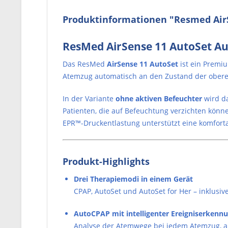
Produktinformationen "Resmed AirS
ResMed AirSense 11 AutoSet A
Das ResMed
AirSense 11 AutoSet
ist ein Premi
Atemzug automatisch an den Zustand der ober
In der Variante
ohne aktiven Befeuchter
wird da
Patienten, die auf Befeuchtung verzichten kö
EPR™-Druckentlastung unterstützt eine komforta
Produkt-Highlights
Drei Therapiemodi in einem Gerät
CPAP, AutoSet und AutoSet for Her – inklusi
AutoCPAP mit intelligenter Ereigniserkenn
Analyse der Atemwege bei jedem Atemzug, a