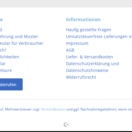
ce
Informationen
d
Häufig gestellte Fragen
ehrung und Muster-
Umsatzsteuerfreie Lieferungen in
mular für Verbraucher
Impressum
ich?
AGB
ichkeiten
Liefer- & Versandkosten
lar
Datenschutzerklärung und
etoure
Datenschutzhinweise
Widerrufsrecht
derrufen
etzl. Mehrwertsteuer zzgl.
Versandkosten
und ggf. Nachnahmegebühren, wenn nic