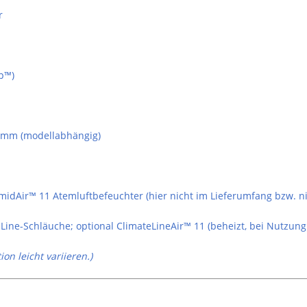
r
p™)
5 mm (modellabhängig)
midAir™ 11 Atemluftbefeuchter (hier nicht im Lieferumfang bzw. ni
Line-Schläuche; optional ClimateLineAir™ 11 (beheizt, bei Nutzun
n leicht variieren.)