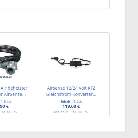
 Air beheizter
Airsense 12/24 Volt KFZ
r AirSense...
Gleichstrom Konverter...
t
1 Stück
Inhalt
1 Stück
,90 €
119,00 €
exkl. MwSt.
100,00 € exkl. MwSt.