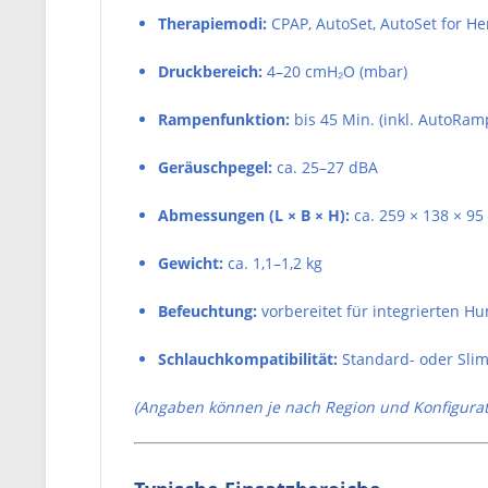
Therapiemodi:
CPAP, AutoSet, AutoSet for He
Druckbereich:
4–20 cmH₂O (mbar)
Rampenfunktion:
bis 45 Min. (inkl. AutoRam
Geräuschpegel:
ca. 25–27 dBA
Abmessungen (L × B × H):
ca. 259 × 138 × 9
Gewicht:
ca. 1,1–1,2 kg
Befeuchtung:
vorbereitet für integrierten Hu
Schlauchkompatibilität:
Standard- oder Slim
(Angaben können je nach Region und Konfiguratio