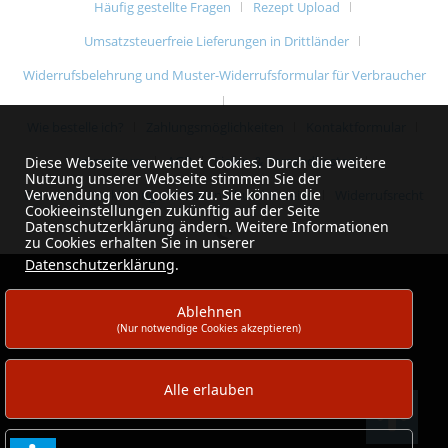
Häufig gestellte Fragen
Rezept Upload
Umsatzsteuerfreie Lieferungen in Drittländer
Widerrufsbelehrung und Muster-Widerrufsformular für Verbraucher
Wie bestelle ich?
Zahlungsmöglichkeiten
Kontaktformular
Impressum
AGB
Liefer- & Versandkosten
Diese Webseite verwendet Cookies. Durch die weitere
Nutzung unserer Webseite stimmen Sie der
Verwendung von Cookies zu. Sie können die
Datenschutzerklärung und Datenschutzhinweise
Widerrufsrecht
Cookieeinstellungen zukünftig auf der Seite
Datenschutzerklärung ändern. Weitere Informationen
zu Cookies erhalten Sie in unserer
Datenschutzerklärung
.
Ablehnen
(Nur notwendige Cookies akzeptieren)
Alle erlauben