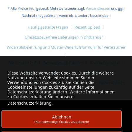
* Alle Preise inkl. gesetzl. Mehrwertsteuer zzgl.
Versandkosten
und ggf.
Nachnahmegebühren, wenn nicht anders beschrieben
Häufig gestellte Fragen
Rezept Upload
Umsatzsteuerfreie Lieferungen in Drittländer
Widerrufsbelehrung und Muster-Widerrufsformular für Verbraucher
Wie bestelle ich?
Zahlungsmöglichkeiten
Kontaktformular
Impressum
AGB
Liefer- & Versandkosten
Diese Webseite verwendet Cookies. Durch die weitere
Nutzung unserer Webseite stimmen Sie der
Verwendung von Cookies zu. Sie können die
Datenschutzerklärung und Datenschutzhinweise
Widerrufsrecht
Cookieeinstellungen zukünftig auf der Seite
Datenschutzerklärung ändern. Weitere Informationen
zu Cookies erhalten Sie in unserer
Datenschutzerklärung
.
Ablehnen
(Nur notwendige Cookies akzeptieren)