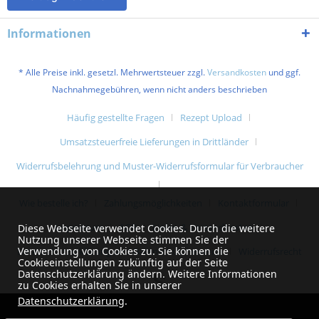
Informationen
* Alle Preise inkl. gesetzl. Mehrwertsteuer zzgl.
Versandkosten
und ggf.
Nachnahmegebühren, wenn nicht anders beschrieben
Häufig gestellte Fragen
Rezept Upload
Umsatzsteuerfreie Lieferungen in Drittländer
Widerrufsbelehrung und Muster-Widerrufsformular für Verbraucher
Wie bestelle ich?
Zahlungsmöglichkeiten
Kontaktformular
Impressum
AGB
Liefer- & Versandkosten
Diese Webseite verwendet Cookies. Durch die weitere
Nutzung unserer Webseite stimmen Sie der
Verwendung von Cookies zu. Sie können die
Datenschutzerklärung und Datenschutzhinweise
Widerrufsrecht
Cookieeinstellungen zukünftig auf der Seite
Datenschutzerklärung ändern. Weitere Informationen
zu Cookies erhalten Sie in unserer
Datenschutzerklärung
.