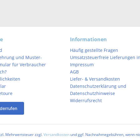
ce
Informationen
d
Häufig gestellte Fragen
ehrung und Muster-
Umsatzsteuerfreie Lieferungen in
mular für Verbraucher
Impressum
ich?
AGB
ichkeiten
Liefer- & Versandkosten
lar
Datenschutzerklärung und
etoure
Datenschutzhinweise
Widerrufsrecht
derrufen
etzl. Mehrwertsteuer zzgl.
Versandkosten
und ggf. Nachnahmegebühren, wenn nic