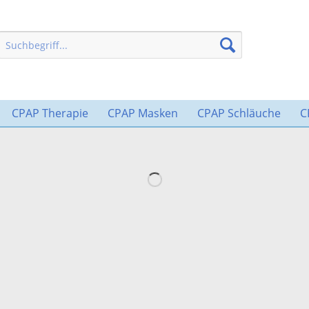
CPAP Therapie
CPAP Masken
CPAP Schläuche
C