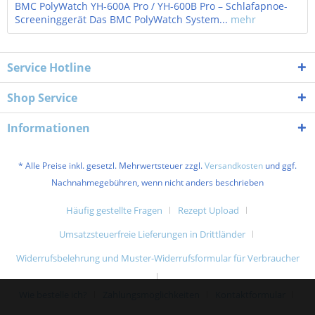
BMC PolyWatch YH-600A Pro / YH-600B Pro – Schlafapnoe-
Screeninggerät Das BMC PolyWatch System...
mehr
Service Hotline
Shop Service
Informationen
* Alle Preise inkl. gesetzl. Mehrwertsteuer zzgl.
Versandkosten
und ggf.
Nachnahmegebühren, wenn nicht anders beschrieben
Häufig gestellte Fragen
Rezept Upload
Umsatzsteuerfreie Lieferungen in Drittländer
Widerrufsbelehrung und Muster-Widerrufsformular für Verbraucher
Wie bestelle ich?
Zahlungsmöglichkeiten
Kontaktformular