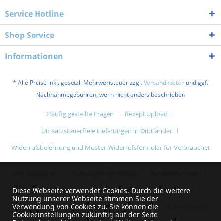
Service Hotline
Shop Service
Informationen
* Alle Preise inkl. gesetzl. Mehrwertsteuer zzgl.
Versandkosten
und ggf.
Nachnahmegebühren, wenn nicht anders beschrieben
Häufig gestellte Fragen
Rezept Upload
Umsatzsteuerfreie Lieferungen in Drittländer
Widerrufsbelehrung und Muster-Widerrufsformular für Verbraucher
Wie bestelle ich?
Zahlungsmöglichkeiten
Kontaktformular
Impressum
AGB
Liefer- & Versandkosten
Diese Webseite verwendet Cookies. Durch die weitere
Nutzung unserer Webseite stimmen Sie der
Verwendung von Cookies zu. Sie können die
Datenschutzerklärung und Datenschutzhinweise
Widerrufsrecht
Cookieeinstellungen zukünftig auf der Seite