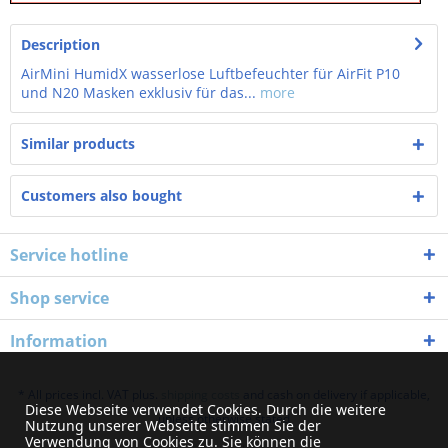
Description
AirMini HumidX wasserlose Luftbefeuchter für AirFit P10
und N20 Masken exklusiv für das...
more
Similar products
Customers also bought
Service hotline
Shop service
Information
* All prices incl. VAT plus.
shipping costs
and cash on delivery if applicable,
Diese Webseite verwendet Cookies. Durch die weitere
unless otherwise stated
Nutzung unserer Webseite stimmen Sie der
Verwendung von Cookies zu. Sie können die