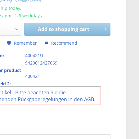
wSt.
zzgl. Versandkosten
hip today,
e appr. 1-3 workdays
Add to shopping cart
Remember
Recommend
er:
400421U
9420012427069
r product
400421
eld 2:
tikel - Bitte beachten Sie die
henden Rückgaberegelungen in den AGB.