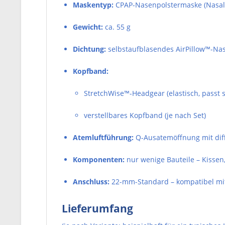
Maskentyp:
CPAP-Nasenpolstermaske (Nasal 
Gewicht:
ca. 55 g
Dichtung:
selbstaufblasendes AirPillow™-Na
Kopfband:
StretchWise™-Headgear (elastisch, passt 
verstellbares Kopfband (je nach Set)
Atemluftführung:
Q-Ausatemöffnung mit dif
Komponenten:
nur wenige Bauteile – Kisse
Anschluss:
22-mm-Standard – kompatibel mi
Lieferumfang