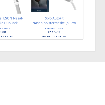
kel ESON Nasal-
Solo AutoFit
ke DuoPack
Nasenlpolstermaske (pillow
mask)
nt
1 Stück
Content
1 Stück
9.00
€116.63
xkl. MwSt.
€98.01 exkl. MwSt.