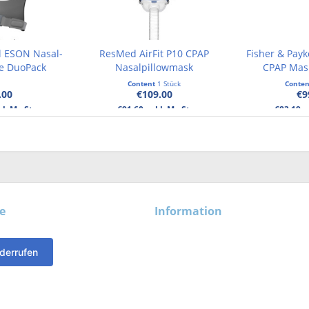
l ESON Nasal-
ResMed AirFit P10 CPAP
Fisher & Pay
e DuoPack
Nasalpillowmask
CPAP Mas
Content
1 Stück
Conte
.00
€109.00
€9
kl. MwSt.
€91.60 exkl. MwSt.
€83.19 e
e
Information
derrufen