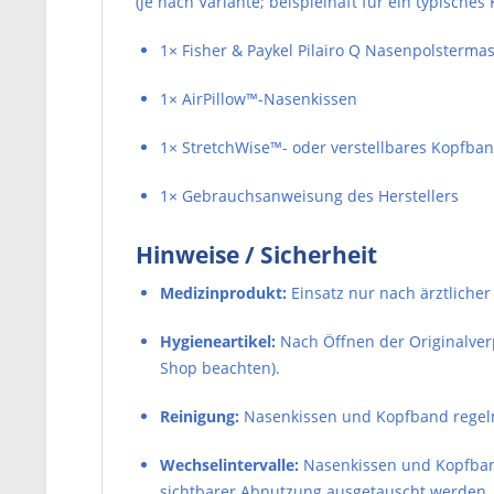
(je nach Variante; beispielhaft für ein typische
1× Fisher & Paykel Pilairo Q Nasenpolsterma
1× AirPillow™-Nasenkissen
1× StretchWise™- oder verstellbares Kopfba
1× Gebrauchsanweisung des Herstellers
Hinweise / Sicherheit
Medizinprodukt:
Einsatz nur nach ärztliche
Hygieneartikel:
Nach Öffnen der Originalver
Shop beachten).
Reinigung:
Nasenkissen und Kopfband regelm
Wechselintervalle:
Nasenkissen und Kopfband 
sichtbarer Abnutzung ausgetauscht werden.