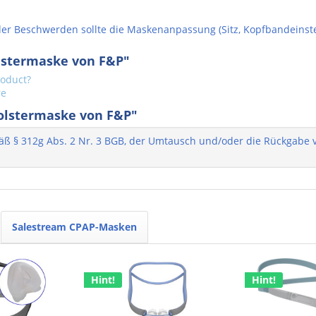
er Beschwerden sollte die Maskenanpassung (Sitz, Kopfbandeinst
olstermaske von F&P"
roduct?
re
olstermaske von F&P"
 § 312g Abs. 2 Nr. 3 BGB, der Umtausch und/oder die Rückgabe vo
Salestream CPAP-Masken
Hint!
Hint!