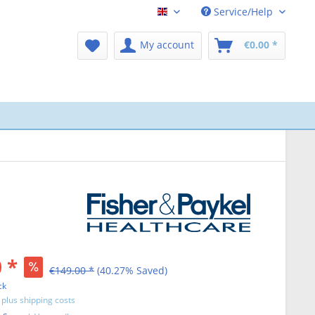
Service/Help
CPAP-Shop Englisch
My account
€0.00 *
 *
€149.00 *
(40.27% Saved)
ck
T
plus shipping costs