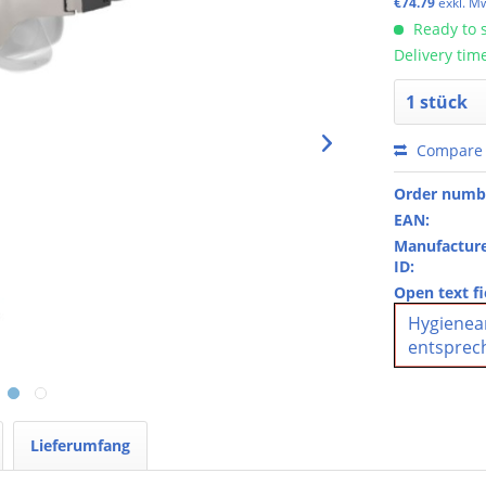
€74.79
exkl. M
Ready to s
Delivery tim
Compare
Order numb
EAN:
Manufacture
ID:
Open text fi
Hygienear
entsprec
Lieferumfang