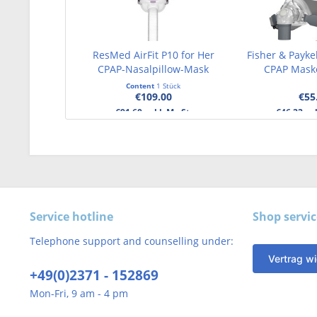
ResMed AirFit P10 for Her
Fisher & Payke
CPAP-Nasalpillow-Mask
CPAP Mask
Content
1 Stück
€109.00
€55
€91.60 exkl. MwSt.
€46.22 ex
Service hotline
Shop servic
Telephone support and counselling under:
Vertrag wi
+49(0)2371 - 152869
Mon-Fri, 9 am - 4 pm