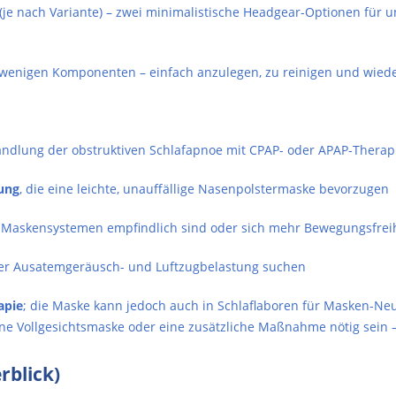
(je nach Variante) – zwei minimalistische Headgear-Optionen für 
 wenigen Komponenten – einfach anzulegen, zu reinigen und wi
handlung der obstruktiven Schlafapnoe mit CPAP- oder APAP-Therapi
ung
, die eine leichte, unauffällige Nasenpolstermaske bevorzugen
 Maskensystemen empfindlich sind oder sich mehr Bewegungsfrei
ter Ausatemgeräusch- und Luftzugbelastung suchen
apie
; die Maske kann jedoch auch in Schlaflaboren für Masken-N
Vollgesichtsmaske oder eine zusätzliche Maßnahme nötig sein – d
rblick)