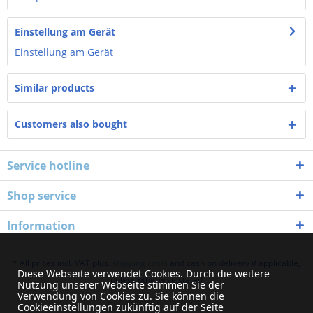
Einstellung am Gerät
Einstellung am Gerät
Similar products
Customers also bought
Service hotline
Shop service
Information
* All prices incl. VAT plus.
shipping costs
and cash on delivery if applicable,
Diese Webseite verwendet Cookies. Durch die weitere
unless otherwise stated
Nutzung unserer Webseite stimmen Sie der
Verwendung von Cookies zu. Sie können die
Realized with Shopware
Cookieeinstellungen zukünftig auf der Seite